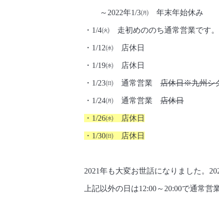
～2022年1/3㈪ 年末年始休み
・1/4㈫ 走初めののち通常営業です。
・1/12㈬ 店休日
・1/19㈬ 店休日
・1/23㈰ 通常営業
店休日※九州シ
・1/24㈪ 通常営業
店休日
・1/26㈬ 店休日
・1/30㈰ 店休日
2021年も大変お世話になりました。2
上記以外の日は12:00～20:00で通常