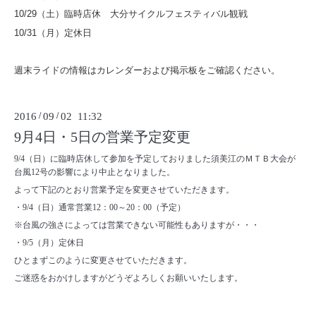
10/29（土）臨時店休 大分サイクルフェスティバル観戦
10/31（月）定休日
週末ライドの情報はカレンダーおよび掲示板をご確認ください。
2016
/
09
/
02 11:32
9月4日・5日の営業予定変更
9/4（日）に臨時店休して参加を予定しておりました須美江のＭＴＢ大会が
台風12号の影響により中止となりました。
よって下記のとおり営業予定を変更させていただきます。
・9/4（日）通常営業12：00～20：00（予定）
※台風の強さによっては営業できない可能性もありますが・・・
・9/5（月）定休日
ひとまずこのように変更させていただきます。
ご迷惑をおかけしますがどうぞよろしくお願いいたします。