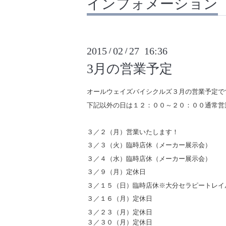
インフォメーション
2015
02
27 16:36
/
/
3月の営業予定
オールウェイズバイシクルズ３月の営業予定で
下記以外の日は１２：００～２０：００通常営
３／２（月）営業いたします！
３／３（火）臨時店休（メーカー展示会）
３／４（水）臨時店休（メーカー展示会）
３／９（月）定休日
３／１５（日）臨時店休※大分セラピートレイ
３／１６（月）定休日
３／２３（月）定休日
３／３０（月）定休日