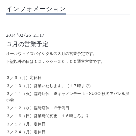
インフォメーション
2014
/
02
/
26 21:17
３月の営業予定
オールウェイズバイシクルズ３月の営業予定です。
下記以外の日は１２：００～２０：００通常営業です。
３／３（月）定休日
３／１０（月）営業いたします。（１７時まで）
３／１１（火）臨時店休 ※キャノンデール・SUGOI秋冬アパレル展
示会
３／１２（水）臨時店休 ※予備日
３／１６（日）営業時間変更 １６時ころより
３／１７（月）定休日
３／２４（月）定休日