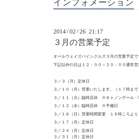
インフォメーション
2014
02
26 21:17
/
/
３月の営業予定
オールウェイズバイシクルズ３月の営業予定で
下記以外の日は１２：００～２０：００通常営
３／３（月）定休日
３／１０（月）営業いたします。（１７時まで
３／１１（火）臨時店休 ※キャノンデール・S
３／１２（水）臨時店休 ※予備日
３／１６（日）営業時間変更 １６時ころより
３／１７（月）定休日
３／２４（月）定休日
３／３１（月）定休日