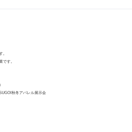
す。
業です。
）
UGOI秋冬アパレル展示会