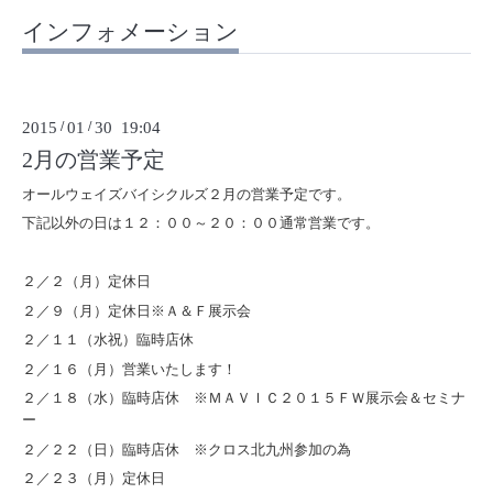
インフォメーション
2015
/
01
/
30 19:04
2月の営業予定
オールウェイズバイシクルズ２月の営業予定です。
下記以外の日は１２：００～２０：００通常営業です。
２／２（月）定休日
２／９（月）定休日※Ａ＆Ｆ展示会
２／１１（水祝）臨時店休
２／１６（月）営業いたします！
２／１８（水）臨時店休 ※ＭＡＶＩＣ２０１５ＦＷ展示会＆セミナ
ー
２／２２（日）臨時店休 ※クロス北九州参加の為
２／２３（月）定休日