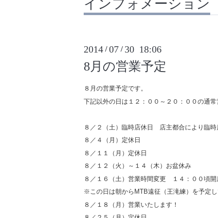
インフォメーション
2014
07
30 18:06
/
/
8月の営業予定
８月の営業予定です。
下記以外の日は１２：００～２０：００の通常
８／２（土）臨時店休日 店主都合により臨時
８／４（月）定休日
８／１１（月）定休日
８／１２（火）～１４（木）お盆休み
８／１６（土）営業時間変更 １４：００頃開
※この日は朝からMTB遠征（王滝練）を予定
８／１８（月）営業いたします！
８／２５（月）定休日