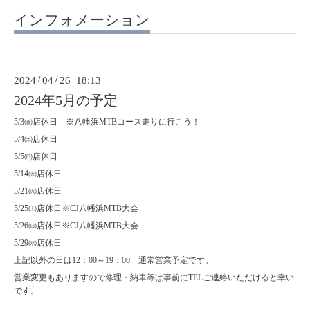
インフォメーション
2024
/
04
/
26 18:13
2024年5月の予定
5/3㈮店休日 ※八幡浜MTBコース走りに行こう！
5/4㈯店休日
5/5㈰店休日
5/14㈫店休日
5/21㈫店休日
5/25㈯店休日※CJ八幡浜MTB大会
5/26㈰店休日※CJ八幡浜MTB大会
5/29㈬店休日
上記以外の日は12：00～19：00 通常営業予定です。
営業変更もありますので修理・納車等は事前にTELご連絡いただけると幸い
です。