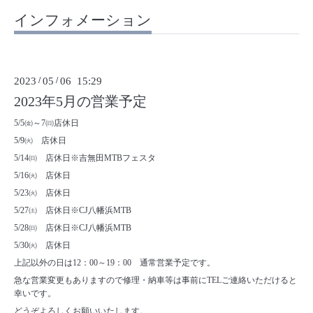
インフォメーション
2023
/
05
/
06 15:29
2023年5月の営業予定
5/5㈮～7㈰店休日
5/9㈫ 店休日
5/14㈰ 店休日※吉無田MTBフェスタ
5/16㈫ 店休日
5/23㈫ 店休日
5/27㈯ 店休日※CJ八幡浜MTB
5/28㈰ 店休日※CJ八幡浜MTB
5/30㈫ 店休日
上記以外の日は12：00～19：00 通常営業予定です。
急な営業変更もありますので修理・納車等は事前にTELご連絡いただけると
幸いです。
どうぞよろしくお願いいたします。