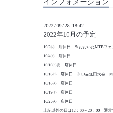
インフォメーション
2022
09
28 18:42
/
/
2022年10月の予定
10/2㈰ 店休日 ※おおいたMTBフ
10/4㈫ 店休日
10/10㈪㊗ 店休日
10/16㈰ 店休日 ※CJ吉無田大会 M
10/18㈫ 店休日
10/19㈬ 店休日
10/25㈫ 店休日
上記以外の日は12：00～20：00 通