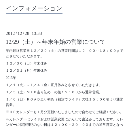
インフォメーション
2012
/
12
/
28 13:33
12/29（土）～年末年始の営業について
年内最終営業日１２／２９（土）の営業時間は１２：００～１８：００まで
とさせていただきます。
１２／３０（日）年末休み
１２／３１（月）年末休み
2013年
１／１（火）～１／４（金）正月休みとさせていただきます。
１／５（土）ＭＴＢ走り初め の後１２：００から通常営業。
１／６（日）ＲＯＡＤ走り初め（初詣でライド）の後１５：００頃より通常
営業。
※ＨＰカレンダーも１月分更新いたしましたので合わせてご確認ください。
※カレンダーはライドおよび営業変更にかんして書込みしております。カレ
ンダーに特別明記のない日は１２：００～２０：００までの通常営業となっ