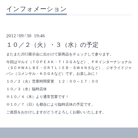
インフォメーション
2012
/
09
/
30 19:46
１０／２（火）・３（水）の予定
またまた2013展示会に出かけて新商品をチェックして参ります。
今回はマルイ（ＴＯＰＥＡＫ・ＴＩＯＧＡなど）、ＰＲインターナショナル
（ＳＣＨＷＡＬＢＥ・ＯＲＴＬＩＥＢ・ＳＷＡＮＳなど）、ジオライドジャ
パン（コメンサル・ＫＯＧＡなど）です。お楽しみに！
１０／２（火）営業時間変更 １２：００～１７：００
１０／３（水）臨時店休
※１０／４（木）より通常営業です！
※１０／７（日）も都合により臨時店休の予定です。
ご迷惑をおかけしますがどうぞよろしくお願いいたします。