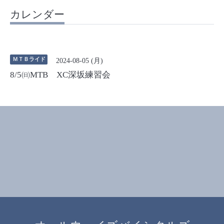
カレンダー
ＭＴＢライド
2024-08-05 (月)
8/5㈰MTB XC深坂練習会