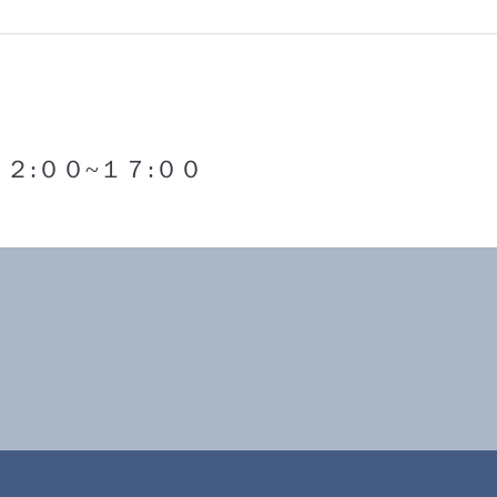
２:００~１７:００